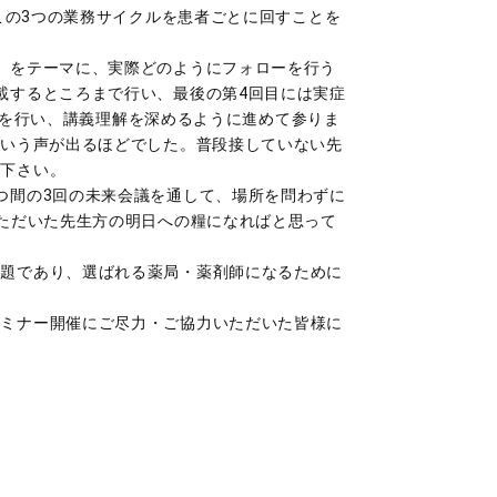
この3つの業務サイクルを患者ごとに回すことを
」をテーマに、実際どのようにフォローを行う
載するところまで行い、最後の第4回目には実症
GDを行い、講義理解を深めるように進めて参りま
という声が出るほどでした。普段接していない先
て下さい。
つ間の3回の未来会議を通して、場所を問わずに
いただいた先生方の明日への糧になればと思って
題であり、選ばれる薬局・薬剤師になるために
ミナー開催にご尽力・ご協力いただいた皆様に