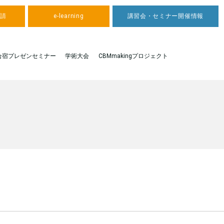
申請
e-learning
講習会・セミナー開催情報
合宿プレゼンセミナー
学術大会
CBMmakingプロジェクト