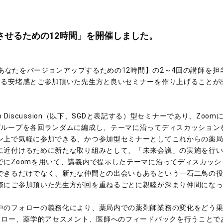
Upさせるための12時間」を開催しました。
【あなたをバージョンアップするための12時間】の2～4回の講師を
する安堵感とご参加頂いた先生方と良いセミナーを作り上げることが
Discussion（以下、SGDと表記する）型セミナーであり、Zoomにあ
グループを各回ランダムに編成し、テーマに沿ってディスカッション
ン上で気軽に参加できる、かつ参加型セミナーとしてこれからの薬
に近付けるために新たな取り組みとして、「未来会議」の実施を行
でにZoomを用いて、講義内で提示したテーマに沿ってディスカッ
できるだけでなく、新たな仲間との出会いもあるという一石二鳥の
際にご参加頂いた先生方が回を重ねるごとに親睦が深まり仲間にな
のフォローの義務化により、薬局内での薬剤師業務の変化をどう乗り
ォロー、薬学的アセスメント、医師へのフィードバックを行うことで