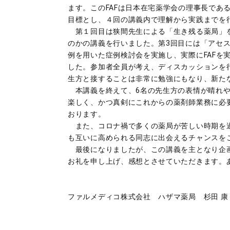
ます。このFAFは日本在宅薬学会の理事長であ
目標とし、４回の講義内で理解から実践までを
第１回目は狭間先生による「生き残る薬局」を
のかの講義を行いました。第3回目には「アセ
例を用いた症例検討会を実施し、実際にFAFを実
した。参加者全員が考え、ディスカッションを
生方と接することは非常に勉強にもなり、新た
本講義を終えて、6名の先生方の表情が晴れや
楽しく、かつ真剣にこれからの薬剤師業務に必
おります。
また、コロナ禍で多くの薬局が苦しい時期を過
も互いに高められる同志に出会えるチャンスを
最後になりましたが、この講義を主となり企画
お礼を申し上げ、感想とさせていただきます。
ファルメディコ株式会社 ハザマ薬局 杉田 康