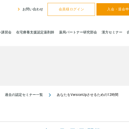
navigate_next
お問い合わせ
会員様ログイン
入会・退会
ン講習会
在宅療養支援認定薬剤師
薬局パートナー研究部会
漢方セミナー
ext
navigate_next
過去の認定セミナー一覧
あなたをVersionUpさせるための12時間