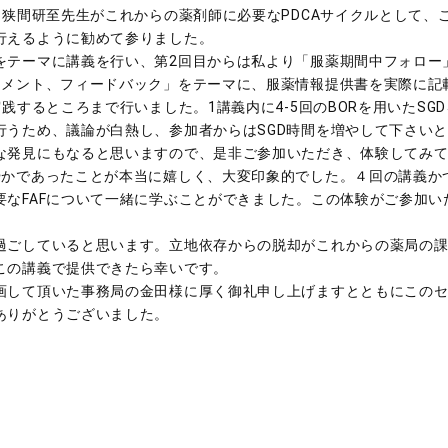
る狭間研至先生がこれからの薬剤師に必要なPDCAサイクルとして、
行えるように勧めて参りました。
テーマに講義を行い、第2回目からは私より「服薬期間中フォロー
スメント、フィードバック」をテーマに、服薬情報提供書を実際に記
践するところまで行いました。1講義内に4-5回のBORを用いたS
行うため、議論が白熱し、参加者からはSGD時間を増やして下さい
な発見にもなると思いますので、是非ご参加いただき、体験してみ
かであったことが本当に嬉しく、大変印象的でした。４回の講義か
要なFAFについて一緒に学ぶことができました。この体験がご参加
ごしていると思います。立地依存からの脱却がこれからの薬局の課
この講義で提供できたら幸いです。
して頂いた事務局の金田様に厚く御礼申し上げますとともにこのセ
ありがとうございました。