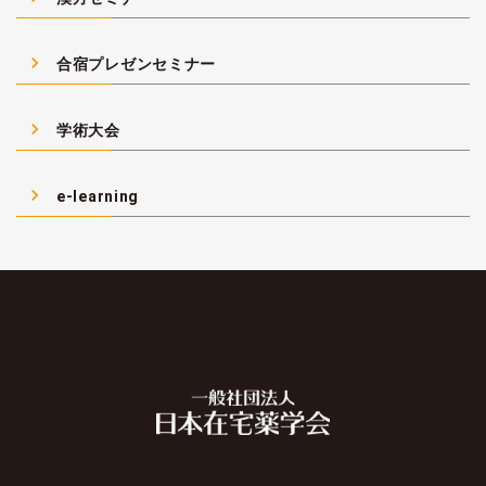
navigate_next
合宿プレゼンセミナー
navigate_next
学術大会
navigate_next
e-learning