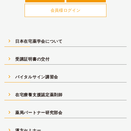
会員様ログイン
navigate_next
日本在宅薬学会について
navigate_next
受講証明書の交付
navigate_next
バイタルサイン講習会
navigate_next
在宅療養支援認定薬剤師
navigate_next
薬局パートナー研究部会
navigate_next
漢方セミナー