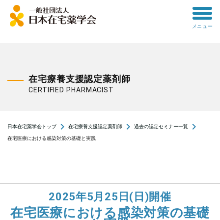
toggle
メニュー
menu
在宅療養支援認定薬剤師
CERTIFIED PHARMACIST
navigate_next
navigate_next
navigate_next
日本在宅薬学会トップ
在宅療養支援認定薬剤師
過去の認定セミナー一覧
在宅医療における感染対策の基礎と実践
2025年5月25日(日)開催
在宅医療における感染対策の基礎