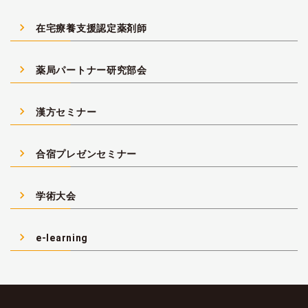
navigate_next
在宅療養支援認定薬剤師
navigate_next
薬局パートナー研究部会
navigate_next
漢方セミナー
navigate_next
合宿プレゼンセミナー
navigate_next
学術大会
navigate_next
e-learning