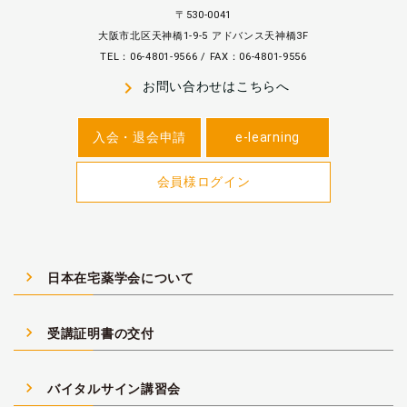
〒530-0041
大阪市北区天神橋1-9-5 アドバンス天神橋3F
TEL：06-4801-9566 / FAX：06-4801-9556
navigate_next
お問い合わせはこちらへ
入会・退会申請
e-learning
会員様ログイン
navigate_next
日本在宅薬学会について
navigate_next
受講証明書の交付
navigate_next
バイタルサイン講習会