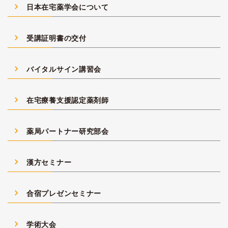
navigate_next
日本在宅薬学会について
navigate_next
受講証明書の交付
navigate_next
バイタルサイン講習会
navigate_next
在宅療養支援認定薬剤師
navigate_next
薬局パートナー研究部会
navigate_next
漢方セミナー
navigate_next
合宿プレゼンセミナー
navigate_next
学術大会