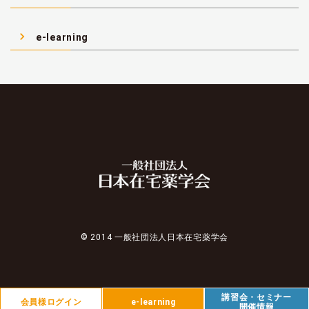
navigate_next
e-learning
© 2014 一般社団法人日本在宅薬学会
講習会・セミナー
会員様ログイン
e-learning
開催情報