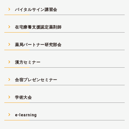
navigate_next
バイタルサイン講習会
navigate_next
在宅療養支援認定薬剤師
navigate_next
薬局パートナー研究部会
navigate_next
漢方セミナー
navigate_next
合宿プレゼンセミナー
navigate_next
学術大会
navigate_next
e-learning