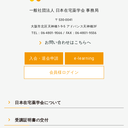
一般社団法人 日本在宅薬学会 事務局
〒530-0041
大阪市北区天神橋1-9-5 アドバンス天神橋3F
TEL：06-4801-9566 / FAX：06-4801-9556
navigate_next
お問い合わせはこちらへ
入会・退会申請
e-learning
会員様ログイン
navigate_next
日本在宅薬学会について
navigate_next
受講証明書の交付