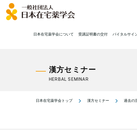
日本在宅薬学会について
受講証明書の交付
バイタルサイ
漢方セミナー
HERBAL SEMINAR
navigate_next
navigate_next
日本在宅薬学会トップ
漢方セミナー
過去の