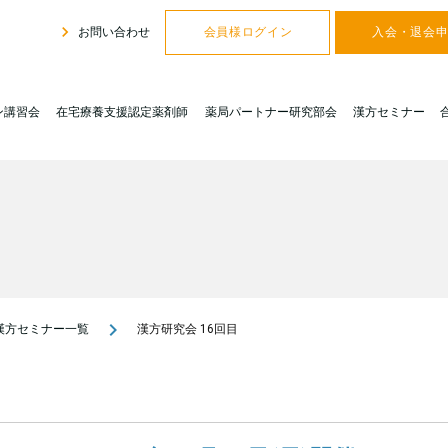
navigate_next
お問い合わせ
会員様ログイン
入会・退会
ン講習会
在宅療養支援認定薬剤師
薬局パートナー研究部会
漢方セミナー
navigate_next
漢方セミナー一覧
漢方研究会 16回目