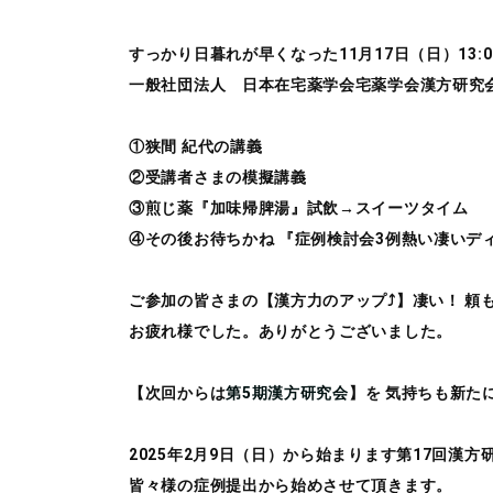
すっかり日暮れが早くなった11月17日（日）13:00
一般社団法人 日本在宅薬学会宅薬学会漢方研究会
①狭間 紀代の講義
②受講者さまの模擬講義
③煎じ薬『加味帰脾湯』試飲→スイーツタイム
④その後お待ちかね 『症例検討会3例熱い凄いデ
ご参加の皆さまの【漢方力のアップ⤴️】凄い！ 頼
お疲れ様でした。ありがとうございました。
【次回からは
第5期漢方研究会
】を 気持ちも新たに
2025年2月9日（日）から始まります第17回漢
皆々様の症例提出から始めさせて頂きます。