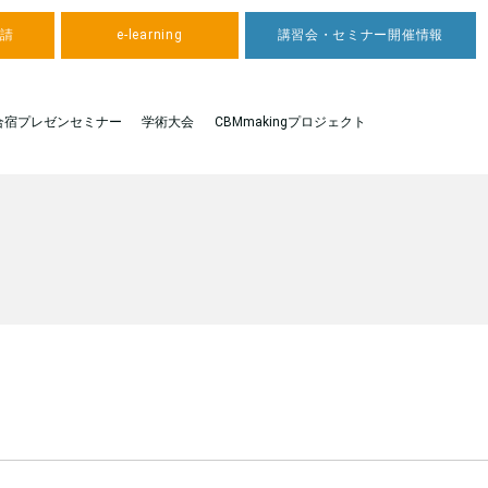
申請
e-learning
講習会・セミナー開催情報
合宿プレゼンセミナー
学術大会
CBMmakingプロジェクト