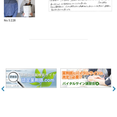
No.5228