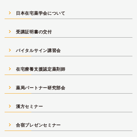
navigate_next
日本在宅薬学会について
navigate_next
受講証明書の交付
navigate_next
バイタルサイン講習会
navigate_next
在宅療養支援認定薬剤師
navigate_next
薬局パートナー研究部会
navigate_next
漢方セミナー
navigate_next
合宿プレゼンセミナー