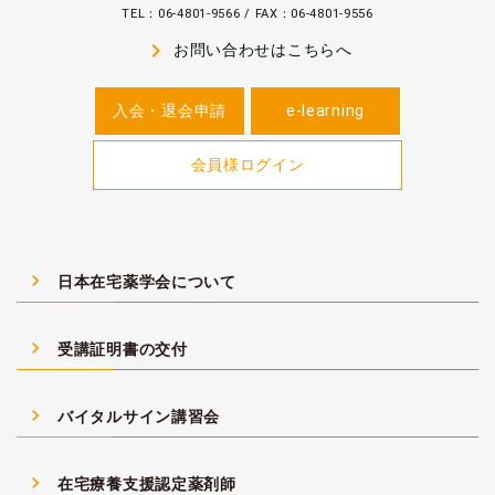
TEL：06-4801-9566 / FAX：06-4801-9556
navigate_next
お問い合わせはこちらへ
入会・退会申請
e-learning
会員様ログイン
navigate_next
日本在宅薬学会について
navigate_next
受講証明書の交付
navigate_next
バイタルサイン講習会
navigate_next
在宅療養支援認定薬剤師