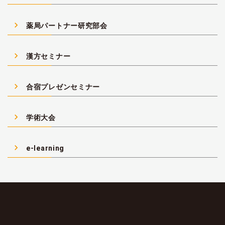
navigate_next
薬局パートナー研究部会
navigate_next
漢方セミナー
navigate_next
合宿プレゼンセミナー
navigate_next
学術大会
navigate_next
e-learning