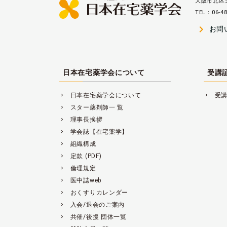
大阪市北区天
TEL：06-48
navigate_next
お問
日本在宅薬学会について
受講
日本在宅薬学会について
受
navigate_next
navigate_next
スター薬剤師一 覧
navigate_next
理事長挨拶
navigate_next
学会誌【在宅薬学】
navigate_next
組織構成
navigate_next
定款 (PDF)
navigate_next
倫理規定
navigate_next
医中誌web
navigate_next
おくすりカレンダー
navigate_next
入会/退会のご案内
navigate_next
共催/後援 団体一覧
navigate_next