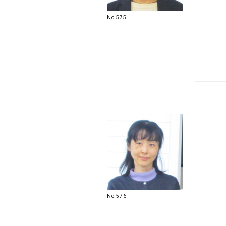
No.575
No.576