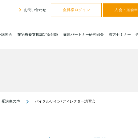
navigate_next
お問い合わせ
会員様ログイン
入会・退会
ン講習会
在宅療養支援認定薬剤師
薬局パートナー研究部会
漢方セミナー
navigate_next
受講生の声
バイタルサイン/ディレクター講習会