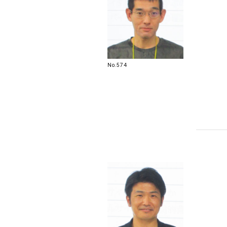
No.574