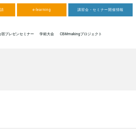
申請
e-learning
講習会・セミナー開催情報
合宿プレゼンセミナー
学術大会
CBMmakingプロジェクト