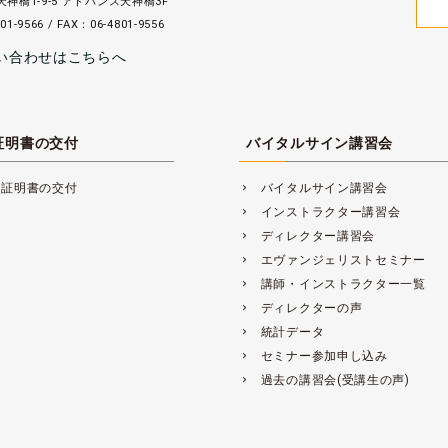
神橋1-9-5 アドバンス天神橋3F
01-9566 / FAX：06-4801-9556
い合わせはこちらへ
証明書の交付
バイタルサイン講習会
講証明書の交付
バイタルサイン講習会
navigate_next
インストラクター講習会
navigate_next
ディレクター講習会
navigate_next
エヴァンジェリストセミナー
navigate_next
講師・インストラクター一覧
navigate_next
ディレクターの声
navigate_next
統計データ
navigate_next
セミナー参加申し込み
navigate_next
過去の講習会(受講生の声)
navigate_next