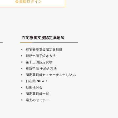
会員様ログイン
在宅療養支援認定薬剤師
在宅療養支援認定薬剤師
navigate_next
新規申請手続き方法
navigate_next
第十三回認定試験
navigate_next
更新申請 手続き方法
navigate_next
認定薬剤師セミナー参加申し込み
navigate_next
日在薬 NOW！
navigate_next
症例検討会
navigate_next
認定薬剤師一覧
navigate_next
過去のセミナー
navigate_next