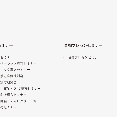
セミナー
合宿プレゼンセミナー
方セミナー
合宿プレゼンセミナー
navigate_next
レベーシック漢方セミナー
ーシック漢方セミナー
床漢方症例検討会
床漢方研究会
・在宅・OTC漢方セミナー
範向け漢方セミナー
方師範・ディレクター一覧
去のセミナー