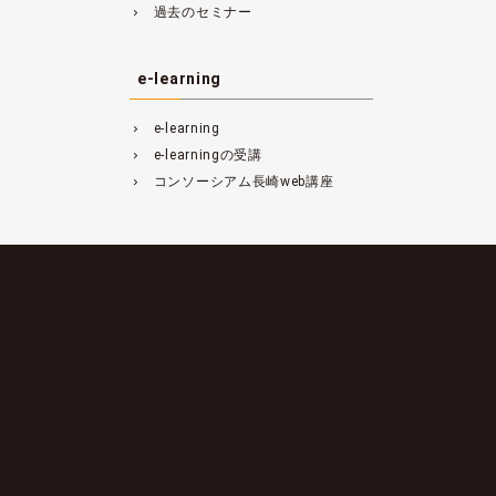
過去のセミナー
navigate_next
e-learning
e-learning
navigate_next
e-learningの受講
navigate_next
コンソーシアム長崎web講座
navigate_next