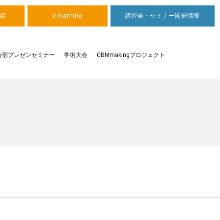
申請
e-learning
講習会・セミナー開催情報
合宿プレゼンセミナー
学術大会
CBMmakingプロジェクト