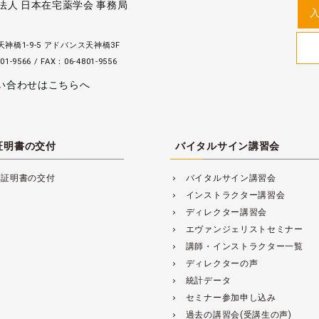
法人 日本在宅薬学会 事務局
神橋1-9-5 アドバンス天神橋3F
01-9566 / FAX：06-4801-9556
い合わせはこちらへ
証明書の交付
バイタルサイン講習会
講証明書の交付
バイタルサイン講習会
navigate_next
インストラクター講習会
navigate_next
ディレクター講習会
navigate_next
エヴァンジェリストセミナー
navigate_next
講師・インストラクター一覧
navigate_next
ディレクターの声
navigate_next
統計データ
navigate_next
セミナー参加申し込み
navigate_next
過去の講習会(受講生の声)
navigate_next