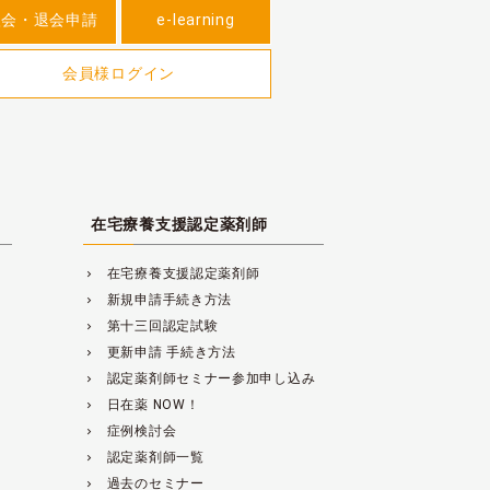
入会・退会申請
e-learning
会員様ログイン
在宅療養支援認定薬剤師
在宅療養支援認定薬剤師
navigate_next
新規申請手続き方法
navigate_next
第十三回認定試験
navigate_next
更新申請 手続き方法
navigate_next
認定薬剤師セミナー参加申し込み
navigate_next
日在薬 NOW！
navigate_next
症例検討会
navigate_next
認定薬剤師一覧
navigate_next
過去のセミナー
navigate_next