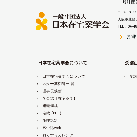
一般社団
〒530-0041
大阪市北区天
TEL：06-48
navigate_next
お問
日本在宅薬学会について
受講
日本在宅薬学会について
受
navigate_next
navigate_next
スター薬剤師一 覧
navigate_next
理事長挨拶
navigate_next
学会誌【在宅薬学】
navigate_next
組織構成
navigate_next
定款 (PDF)
navigate_next
倫理規定
navigate_next
医中誌web
navigate_next
おくすりカレンダー
navigate_next