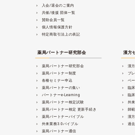
入会/退会のご案内
navigate_next
共催/後援 団体一覧
navigate_next
賛助会員一覧
navigate_next
個人情報保護方針
navigate_next
特定商取引法上の表記
navigate_next
薬局パートナー研究部会
漢方
薬局パートナー研究部会
漢
navigate_next
navigate_next
薬局パートナー制度
プ
navigate_next
navigate_next
各種セミナー申込
ベ
navigate_next
navigate_next
薬局パートナーの集い
臨
navigate_next
navigate_next
パートナーe-Learning
臨
navigate_next
navigate_next
薬局パートナー検定試験
外来
navigate_next
navigate_next
薬局パートナー検定 更新手続き
師
navigate_next
navigate_next
薬局パートナーバイブル
漢
navigate_next
navigate_next
外来業務3.0バイブル
過
navigate_next
navigate_next
薬局パートナー通信
navigate_next