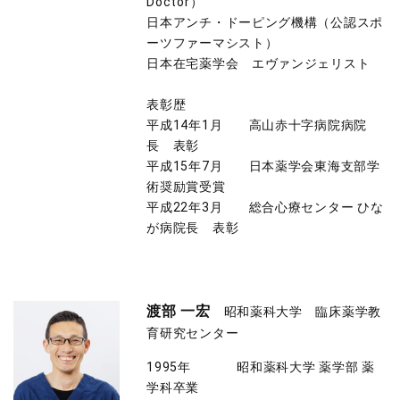
Doctor）
日本アンチ・ドーピング機構（公認スポ
ーツファーマシスト）
日本在宅薬学会 エヴァンジェリスト
表彰歴
平成14年1月 高山赤十字病院病院
長 表彰
平成15年7月 日本薬学会東海支部学
術奨励賞受賞
平成22年3月 総合心療センター ひな
が病院長 表彰
渡部 一宏
昭和薬科大学 臨床薬学教
育研究センター
1995年 昭和薬科大学 薬学部 薬
学科卒業