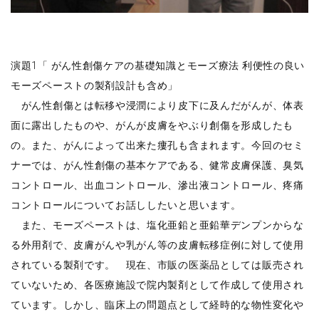
演題1「 がん性創傷ケアの基礎知識とモーズ療法 利便性の良い
モーズペーストの製剤設計も含め」
がん性創傷とは転移や浸潤により皮下に及んだがんが、体表
面に露出したものや、がんが皮膚をやぶり創傷を形成したも
の。また、がんによって出来た瘻孔も含まれます。今回のセミ
ナーでは、がん性創傷の基本ケアである、健常皮膚保護、臭気
コントロール、出血コントロール、滲出液コントロール、疼痛
コントロールについてお話ししたいと思います。
また、モーズペーストは、塩化亜鉛と亜鉛華デンプンからな
る外用剤で、皮膚がんや乳がん等の皮膚転移症例に対して使用
されている製剤です。 現在、市販の医薬品としては販売され
ていないため、各医療施設で院内製剤として作成して使用され
ています。しかし、臨床上の問題点として経時的な物性変化や