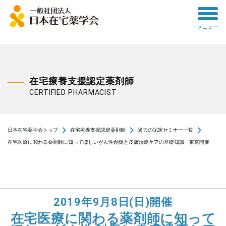
toggle
メニュー
menu
在宅療養支援認定薬剤師
CERTIFIED PHARMACIST
navigate_next
navigate_next
navigate_next
日本在宅薬学会トップ
在宅療養支援認定薬剤師
過去の認定セミナー一覧
在宅医療に関わる薬剤師に知ってほしいがん性創傷と皮膚潰瘍ケアの基礎知識 東京開催
2019年9月8日(日)開催
在宅医療に関わる薬剤師に知って