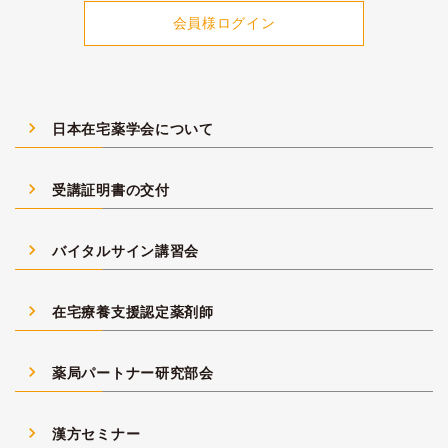
navigate_next
日本在宅薬学会について
navigate_next
受講証明書の交付
navigate_next
バイタルサイン講習会
navigate_next
在宅療養支援認定薬剤師
navigate_next
薬局パートナー研究部会
navigate_next
漢方セミナー