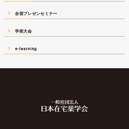
navigate_next
合宿プレゼンセミナー
navigate_next
学術大会
navigate_next
e-learning
© 2014 一般社団法人日本在宅薬学会