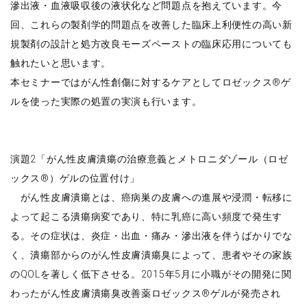
滲出液・血液吸収後の液状化など問題点を抱えています。今
回、これらの製剤学的問題点を改善した臨床上利便性の高い新
規製剤の設計と処方改良モーズペーストの臨床応用についても
触れたいと思います。
本セミナーではがん性創傷に対するケアとしてロゼックス®ゲ
ルを使った実際の処置の実演も行います。
演題2「がん性皮膚潰瘍の治療意義とメトロニダゾール（ロゼ
ックス®）ゲルの位置付け」
がん性皮膚潰瘍とは、癌病巣の皮膚への進展や浸潤・転移に
よって起こる潰瘍病変であり、特に乳癌に高い頻度で発生す
る。その症状は、炎症・出血・痛み・滲出液を伴うばかりでな
く、潰瘍部からのがん性皮膚潰瘍臭によって、患者やその家族
のQOLを著しく低下させる。2015年5月に小職がその開発に関
わったがん性皮膚潰瘍臭改善薬ロゼックス®ゲルが発売され