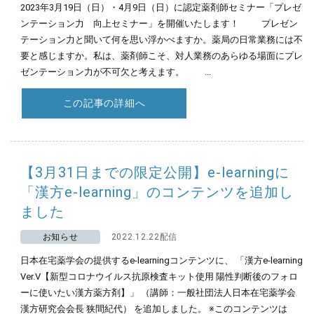
2023年3月19日（日）・4月9日（日）に認定薬剤師セミナー「プレゼ
ンテーション力 向上セミナー」を開催いたします！ プレゼン
テーション力と聞いて何を思い浮かべますか。薬局の日常業務には不
要と感じますか。私は、薬剤師こそ、対人業務のあらゆる場面にプレ
ゼンテーション力が不可欠と考えます。 ...
この記事の詳細へ
【3月31日までの限定公開】e-learningに
「漢方e-learning」のコンテンツを追加し
ました
お知らせ
2022.12.22配信
日本在宅薬学会の提供するe-learningコンテンツに、 「漢方e-learning
Ver.Ⅴ【新型コロナウイルス抗原検査キット使用 陽性判断後のフォロ
ーに使いたい漢方薬方剤】」 （講師：一般社団法人日本在宅薬学会
漢方研究会会長 狭間紀代） を追加しました。 ※このコンテンツは