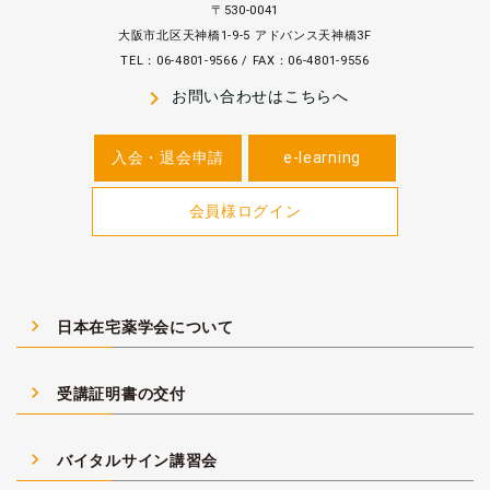
〒530-0041
大阪市北区天神橋1-9-5 アドバンス天神橋3F
TEL：06-4801-9566 / FAX：06-4801-9556
navigate_next
お問い合わせはこちらへ
入会・退会申請
e-learning
会員様ログイン
navigate_next
日本在宅薬学会について
navigate_next
受講証明書の交付
navigate_next
バイタルサイン講習会