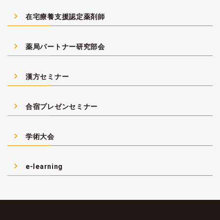
navigate_next
在宅療養支援認定薬剤師
navigate_next
薬局パートナー研究部会
navigate_next
漢方セミナー
navigate_next
合宿プレゼンセミナー
navigate_next
学術大会
navigate_next
e-learning