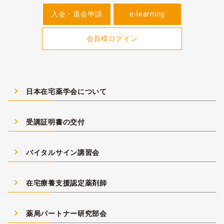
入会・退会申請
e-learning
会員様ログイン
navigate_next
日本在宅薬学会について
navigate_next
受講証明書の交付
navigate_next
バイタルサイン講習会
navigate_next
在宅療養支援認定薬剤師
navigate_next
薬局パートナー研究部会