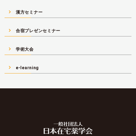
navigate_next
漢方セミナー
navigate_next
合宿プレゼンセミナー
navigate_next
学術大会
navigate_next
e-learning