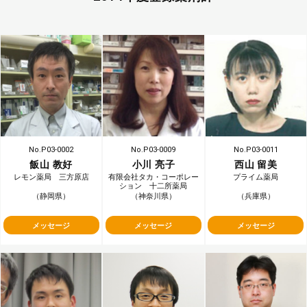
navigate_next
navigate_next
navigate_next
No.P03-0002
No.P03-0009
No.P03-0011
飯山 教好
小川 亮子
西山 留美
レモン薬局 三方原店
有限会社タカ・コーポレー
プライム薬局
ション 十二所薬局
（静岡県）
（神奈川県）
（兵庫県）
メッセージ
メッセージ
メッセージ