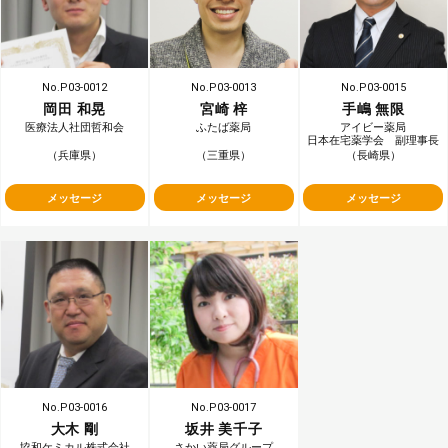
navigate_next
navigate_next
navigate_next
No.P03-0012
No.P03-0013
No.P03-0015
岡田 和晃
宮崎 梓
手嶋 無限
医療法人社団哲和会
ふたば薬局
アイビー薬局
日本在宅薬学会 副理事長
（兵庫県）
（三重県）
（長崎県）
メッセージ
メッセージ
メッセージ
navigate_next
navigate_next
No.P03-0016
No.P03-0017
大木 剛
坂井 美千子
協和ケミカル株式会社
さかい薬局グループ